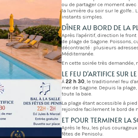
ou de partager ce moment avec Ly
la lumière du soir sur le golfe…
instants simples.
DÎNER AU BORD DE LA P
Après l'apéritif, direction le fr
de plage de Sagone. Poissons, cu
décontracté : plusieurs adresses
Méditerranée.
En cette soirée très demandée, m
LE FEU D'ARTIFICE SUR 
À
22 h 30
, le traditionnel feu d'a
mer de Sagone. Depuis la plage, l
toute la baie.
La plage étant accessible à pie
rejoindre facilement le bord de m
ET POUR TERMINER LA SO
Après le feu, les plus courageux 
fêtes de Penisolu.