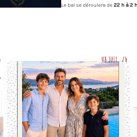
Le bal se déroulera de
22 h à 2 
gratuite et une buvette sera pro
Apéritif face à la mer, dîner sur 
danse : un joli programme pour vi
Casa Nova – Chambres d'hôte
Piscine avec vue mer – plage ac
🌐
www.casanova-corse.com
6
08 juil. 26