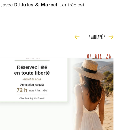
image
h
, avec
DJ Jules & Marcel
. L'entrée est
posée sur place.
la plage, feu d'artifice et quelques pas de
vre le 14 juillet en Corse.
s à Sagone
AVANT
APRÈS
cessible à pied – chambres climatisées
07 juil. 26