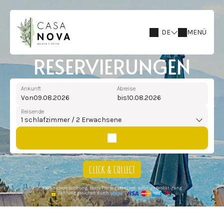
DE
MENÜ
RESERVIERUNGEN
Ankunft
Abreise
Von
bis
Reisende
1
schlafzimmer /
2
Erwachsene
CLICK & COLLECT
100% sichere Buchung, beste Preise garantiert, sofortige Bestätigung
Zahlung gesichert durch