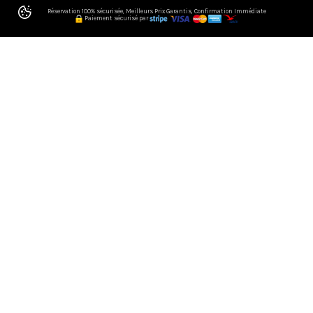
Réservation 100% sécurisée, Meilleurs Prix Garantis, Confirmation Immédiate
Paiement sécurisé par
OFFREZ-VOUS UNE
PARENTHÈSE D’EXCEPTION EN
CORSE, FACE À LA MER
Une adresse confidentielle en Corse : piscine vue mer,
plage à pied, table d'hôtes
Bienvenue à
Casa Nova Maison d'hôtes et chambres
chez l'habitant
, une adresse confidentielle
haut de
gamme
au cœur de la
baie de Sagone
, en
Corse du Sud
.
Ici, on vient pour la lumière, la douceur de vivre… et ce
luxe rare : la
plage du Santana à 400 mètres
, accessible
à pied, pour vivre la Corse simplement, sans contraintes.
Dans une atmosphère chaleureuse et soignée, Casa Nova
propose des
chambres d'hôtes et des chambres de
charme chez l'habitant
où l'on se sent immédiatement